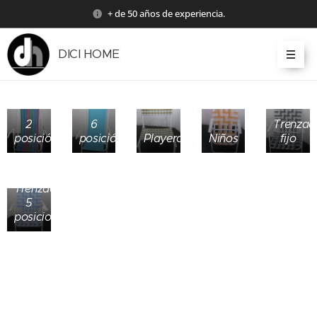
+ de 50 años de experiencia.
DICI HOME
2
6
Trenzad
posiciónes
posiciónes
Playero
Niños
fijo
Trenzado
5
posiciones