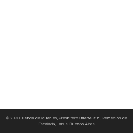
© 2020 Tienda de Muebles, Presbitero Uriarte 899, Remedios de
Escalada, Lanus, Buenos Aires